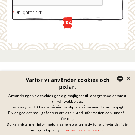
*
Obligatoriskt
SKICKA NU
×
Varför vi använder cookies och
pixlar.
Integritetspolicy
GERMAN
Användningen av cookies ger dig möjlighet till obegränsad åtkomst
Impressum
till vår webbplats.
Juridisk Information
ENGLISH
Cookies gör ditt besök på vår webbplats så bekvämt som möjligt.
Kontakta
Pixlar gör det möjligt för oss att visa riktad information och innehåll
FRENCH
Cookies
för dig.
Vanliga Frågor
Du kan hitta mer information, samt ett alternativ för att invända, i vår
DANISH
Inga pågående
integritetspolicy.
Information om cookies
.
Nedladdningar
tävlingar just nu