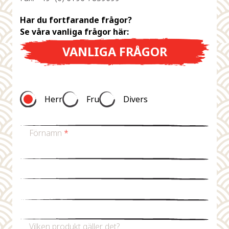
Har du fortfarande frågor?
Se våra vanliga frågor här:
VANLIGA FRÅGOR
Herr
Fru
Divers
Förnamn
*
Efternamn
*
Mejladress
*
Telefonnummer
Vilken produkt gäller det?