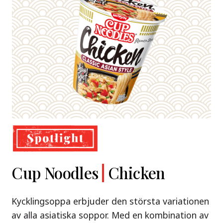
Demae
Cup Noodles
Nissin
Chicken
Beef
Shoyu Yuzu,
Ramen
Ramen
Spicy Miso
Kycklingsoppa erbjuder den största variationen
Premium
& Tonkotsu
av alla asiatiska soppor. Med en kombination av
Nissin Demae Ramen Beef – en söt och syrlig