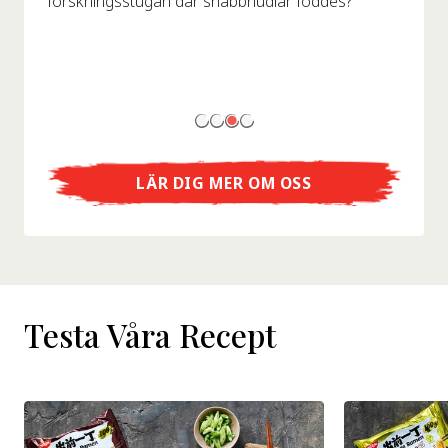
forskningsstugan där snabbnudlar föddes?
LÄR DIG MER OM OSS
Testa Våra Recept