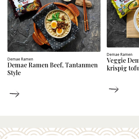
Demae Ramen
Veggie De
Demae Ramen
Demae Ramen Beef, Tantanmen
krispig tof
Style
DETALJ
DETALJER