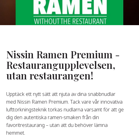
Om Oss
år Grundare
år Historia
agsvärderingar
Nissin Ramen Premium -
Hållbarhet
Restaurangupplevelsen,
utan restaurangen!
Vanliga
Frågor
Upptäck ett nytt sätt att njuta av dina snabbnudlar
med Nissin Ramen Premium. Tack vare vår innovativa
Kontakta
lufttorkningsteknik torkas nudlarna varsamt för att ge
dig den autentiska ramen-smaken från din
favoritrestaurang – utan att du behöver lämna
hemmet.