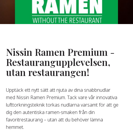
Om Oss
år Grundare
år Historia
agsvärderingar
Nissin Ramen Premium -
Hållbarhet
Restaurangupplevelsen,
utan restaurangen!
Vanliga
Frågor
Upptäck ett nytt sätt att njuta av dina snabbnudlar
med Nissin Ramen Premium. Tack vare vår innovativa
Kontakta
lufttorkningsteknik torkas nudlarna varsamt för att ge
dig den autentiska ramen-smaken från din
favoritrestaurang – utan att du behöver lämna
hemmet.