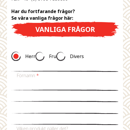
Har du fortfarande frågor?
Se våra vanliga frågor här:
VANLIGA FRÅGOR
Herr
Fru
Divers
Förnamn
*
Efternamn
*
Mejladress
*
Telefonnummer
Vilken produkt gäller det?