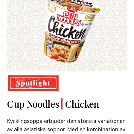
Demae
Cup Noodles
Nissin
Chicken
Beef
Shoyu Yuzu,
Ramen
Ramen
Spicy Miso
Kycklingsoppa erbjuder den största variationen
Premium
& Tonkotsu
av alla asiatiska soppor. Med en kombination av
Nissin Demae Ramen Beef – en söt och syrlig