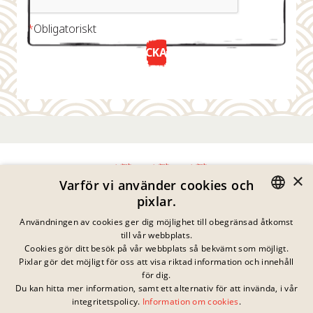
*
Obligatoriskt
SKICKA NU
×
Varför vi använder cookies och
pixlar.
Integritetspolicy
GERMAN
Användningen av cookies ger dig möjlighet till obegränsad åtkomst
Impressum
till vår webbplats.
Juridisk Information
ENGLISH
Cookies gör ditt besök på vår webbplats så bekvämt som möjligt.
Kontakta
Pixlar gör det möjligt för oss att visa riktad information och innehåll
FRENCH
Cookies
för dig.
Vanliga Frågor
Du kan hitta mer information, samt ett alternativ för att invända, i vår
DANISH
Inga pågående
integritetspolicy.
Information om cookies
.
Nedladdningar
tävlingar just nu