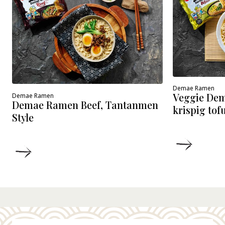
Demae Ramen
Veggie De
Demae Ramen
Demae Ramen Beef, Tantanmen
krispig tof
Style
DETALJ
DETALJER