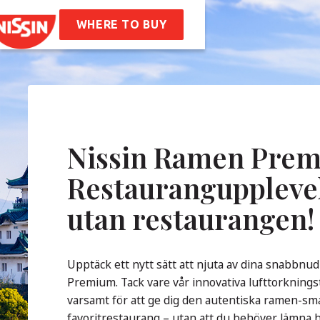
 Ramen
WHERE TO BUY
ept
Oss
retagsvärderingar
Hållbarhet
 Frågor
Nissin Ramen Prem
akta
Restauranguppleve
utan restaurangen!
Upptäck ett nytt sätt att njuta av dina snabbn
Premium. Tack vare vår innovativa lufttorkning
varsamt för att ge dig den autentiska ramen-sm
favoritrestaurang – utan att du behöver lämna