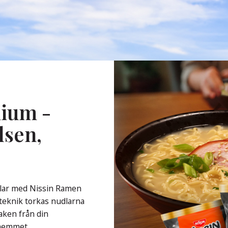
ium -
lsen,
udlar med Nissin Ramen
steknik torkas nudlarna
aken från din
 hemmet.