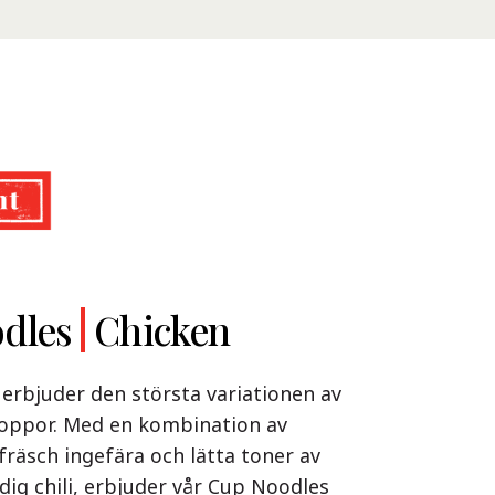
Ramen
dles
Ramen
Chicken
Beef
Shoyu Yuzu,
m
Spicy Miso &
amen Beef – en söt och syrlig
erbjuder den största variationen av
Tonkotsu
m bokstavligen värmer både kropp och
 soppor. Med en kombination av
och syrliga smakerna, förfinade med
fräsch ingefära och lätta toner av
Shoyu Yuzu, Spicy Miso & Tonkotsu!
da ingredienser, är höjdpunkten av
dig chili, erbjuder vår Cup Noodles