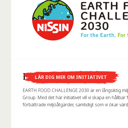
Visste du att...
Earth Food Challenge
LÄR DIG MER OM INITIATIVET
…Nissin Foods GmbH grundades i Tyskland 1993?
EARTH FOOD CHALLENGE 2030 är en långsiktig milj
Group. Med det här initiativet vill vi skapa en hållba
förbättrade miljöåtgärder, samtidigt som vi ökar värd