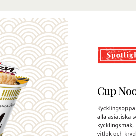
Demae 
Cup Noo
Nissin 
Premiu
Nissin Demae R
Kycklingsoppa 
delikatess so
alla asiatiska
själ. De söta 
kycklingsmak, 
Nu i smakerna 
noggrant utval
vitlök och kryd