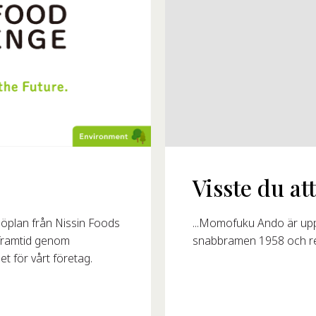
Visste du att.
...Momofuku Ando är up
öplan från Nissin Foods
snabbramen 1958 och revo
r framtid genom
et för vårt företag.