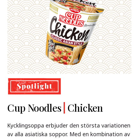
Demae
Cup Noodles
Nissin
Chicken
Beef
Shoyu Yuzu,
Ramen
Ramen
Spicy Miso
Kycklingsoppa erbjuder den största variationen
Premium
& Tonkotsu
av alla asiatiska soppor. Med en kombination av
Nissin Demae Ramen Beef – en söt och syrlig