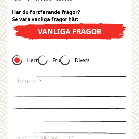
Har du fortfarande frågor?
Se våra vanliga frågor här:
VANLIGA FRÅGOR
Herr
Fru
Divers
Förnamn
*
Efternamn
*
Mejladress
*
Telefonnummer
Vilken produkt gäller det?