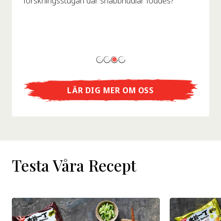
forskningsstugan där snabbnudlar föddes?
LÄR DIG MER OM OSS
Testa Våra Recept