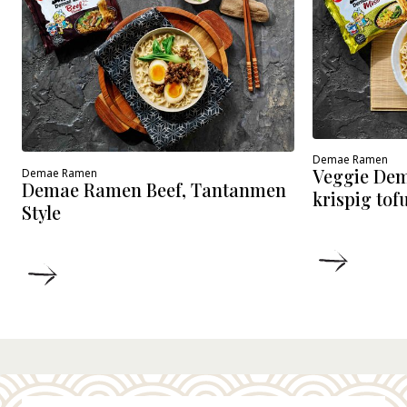
Demae Ramen
Veggie De
Demae Ramen
Demae Ramen Beef, Tantanmen
krispig tof
Style
DETALJ
DETALJER