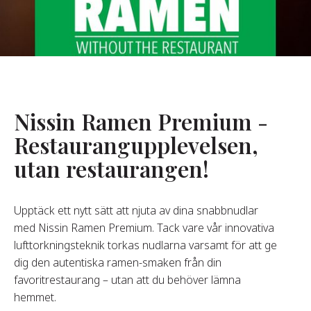
Om Oss
år Grundare
år Historia
agsvärderingar
Nissin Ramen Premium -
Hållbarhet
Restaurangupplevelsen,
utan restaurangen!
Vanliga
Frågor
Upptäck ett nytt sätt att njuta av dina snabbnudlar
med Nissin Ramen Premium. Tack vare vår innovativa
Kontakta
lufttorkningsteknik torkas nudlarna varsamt för att ge
dig den autentiska ramen-smaken från din
favoritrestaurang – utan att du behöver lämna
hemmet.