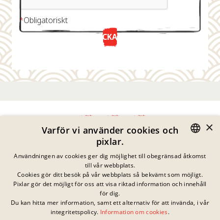
*
Obligatoriskt
SKICKA NU
×
Varför vi använder cookies och
pixlar.
Integritetspolicy
GERMAN
Användningen av cookies ger dig möjlighet till obegränsad åtkomst
Impressum
till vår webbplats.
Juridisk Information
ENGLISH
Cookies gör ditt besök på vår webbplats så bekvämt som möjligt.
Kontakta
Pixlar gör det möjligt för oss att visa riktad information och innehåll
FRENCH
Cookies
för dig.
Vanliga Frågor
Du kan hitta mer information, samt ett alternativ för att invända, i vår
DANISH
Inga pågående
integritetspolicy.
Information om cookies
.
Nedladdningar
tävlingar just nu