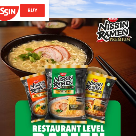
BUY
Hem
rodukter
les (Ramen Style)
 Noodles Soba
emae Ramen
Soba Bag
issin Ramen
Recept