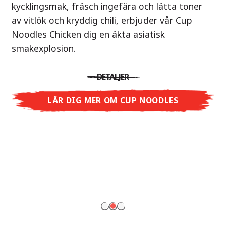
kycklingsmak, fräsch ingefära och lätta toner
delikatess som bokstavligen värmer både
Nu i smakerna Shoyu Yuzu, Spicy Miso &
av vitlök och kryddig chili, erbjuder vår Cup
kropp och själ. De söta och syrliga smakerna,
Tonkotsu!
Noodles Chicken dig en äkta asiatisk
förfinade med noggrant utvalda ingredienser,
smakexplosion.
är höjdpunkten av asiatisk matlagning och ren
Tre smakvärldar, ett mål: äkta ramen i
njutning.
restaurangkvalitet – utan restaurang.
DETALJER
Med Nissin Ramen Premium får du uppleva
DETALJER
japansk ramen på en helt ny nivå: frisk och
LÄR DIG MER OM CUP NOODLES
smakrik med Shoyu Yuzu, kryddig och fyllig
LÄR DIG MER OM DEMAE RAMEN
med Spicy Miso eller krämig och rund med
Tonkotsu. Äkta restaurantsmak – att njuta av
hemma!
LÄS MER