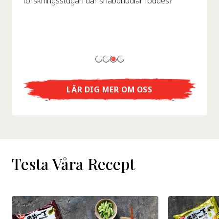
forskningsstugan där snabbnudlar föddes?
LÄR DIG MER OM OSS
Testa Våra Recept