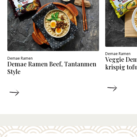
Demae Ramen
Veggie De
Demae Ramen
Demae Ramen Beef, Tantanmen
krispig tof
Style
DETALJ
DETALJER