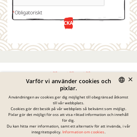
*
Obligatoriskt
SKICKA NU
×
Varför vi använder cookies och
pixlar.
Integritetspolicy
GERMAN
Användningen av cookies ger dig möjlighet till obegränsad åtkomst
Impressum
till vår webbplats.
Juridisk Information
ENGLISH
Cookies gör ditt besök på vår webbplats så bekvämt som möjligt.
Kontakta
Pixlar gör det möjligt för oss att visa riktad information och innehåll
FRENCH
Cookies
för dig.
Vanliga Frågor
Du kan hitta mer information, samt ett alternativ för att invända, i vår
DANISH
Inga pågående
integritetspolicy.
Information om cookies
.
Nedladdningar
tävlingar just nu