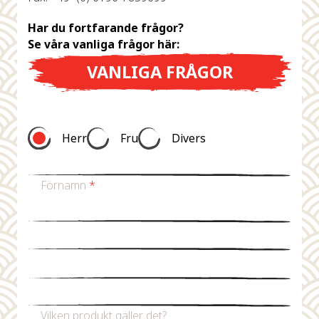
Har du fortfarande frågor?
Se våra vanliga frågor här:
VANLIGA FRÅGOR
Herr
Fru
Divers
Förnamn
*
Efternamn
*
Mejladress
*
Telefonnummer
Vilken produkt gäller det?