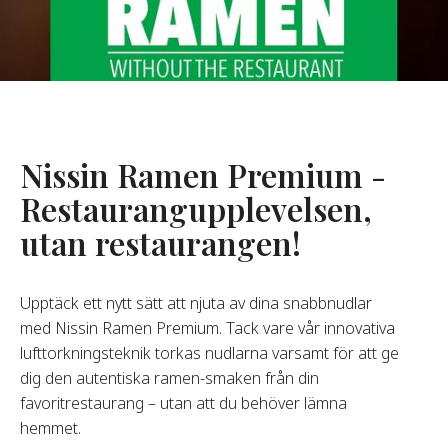
Om Oss
år Grundare
år Historia
agsvärderingar
Nissin Ramen Premium -
Hållbarhet
Restaurangupplevelsen,
utan restaurangen!
Vanliga
Frågor
Upptäck ett nytt sätt att njuta av dina snabbnudlar
med Nissin Ramen Premium. Tack vare vår innovativa
Kontakta
lufttorkningsteknik torkas nudlarna varsamt för att ge
dig den autentiska ramen-smaken från din
favoritrestaurang – utan att du behöver lämna
hemmet.