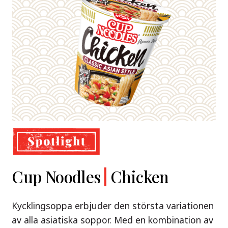
Demae
Cup Noodles
Nissin
Chicken
Beef
Shoyu Yuzu,
Ramen
Ramen
Spicy Miso
Kycklingsoppa erbjuder den största variationen
Premium
& Tonkotsu
av alla asiatiska soppor. Med en kombination av
Nissin Demae Ramen Beef – en söt och syrlig