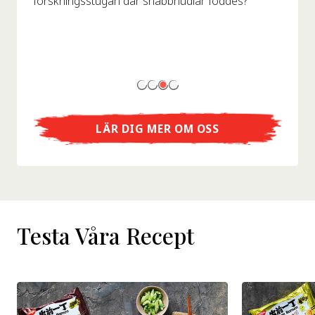
forskningsstugan där snabbnudlar föddes?
LÄR DIG MER OM OSS
Testa Våra Recept