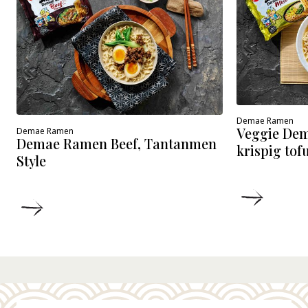
Demae Ramen
Veggie De
Demae Ramen
Demae Ramen Beef, Tantanmen
krispig tof
Style
DETALJ
DETALJER