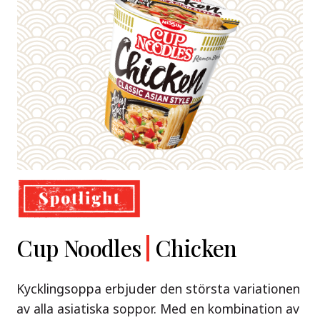
Demae
Cup Noodles
Nissin
Chicken
Beef
Shoyu Yuzu,
Ramen
Ramen
Spicy Miso
Kycklingsoppa erbjuder den största variationen
Premium
& Tonkotsu
av alla asiatiska soppor. Med en kombination av
Nissin Demae Ramen Beef – en söt och syrlig