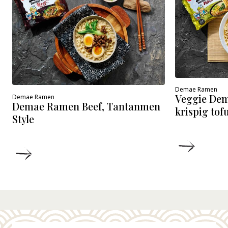
Demae Ramen
Veggie De
Demae Ramen
Demae Ramen Beef, Tantanmen
krispig tof
Style
DETALJ
DETALJER