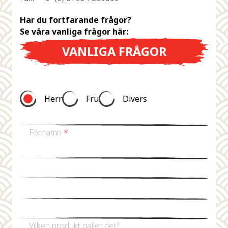
Har du fortfarande frågor?
Se våra vanliga frågor här:
VANLIGA FRÅGOR
Herr
Fru
Divers
Förnamn
*
Efternamn
*
Mejladress
*
Telefonnummer
Vilken produkt gäller det?