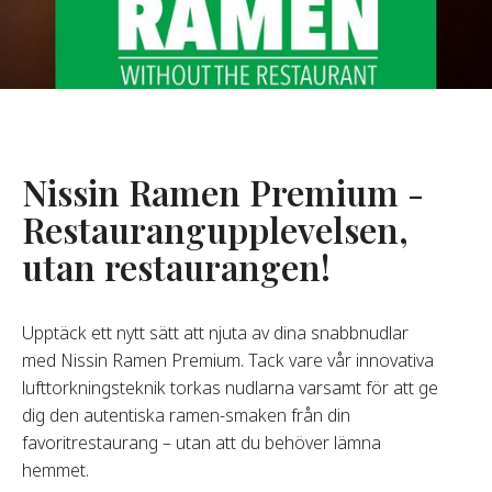
Om Oss
år Grundare
år Historia
agsvärderingar
Nissin Ramen Premium -
Hållbarhet
Restaurangupplevelsen,
utan restaurangen!
Vanliga
Frågor
Upptäck ett nytt sätt att njuta av dina snabbnudlar
med Nissin Ramen Premium. Tack vare vår innovativa
Kontakta
lufttorkningsteknik torkas nudlarna varsamt för att ge
dig den autentiska ramen-smaken från din
favoritrestaurang – utan att du behöver lämna
hemmet.