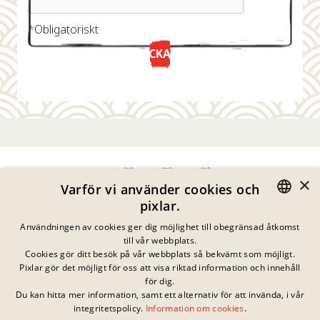
*
Obligatoriskt
SKICKA NU
×
Varför vi använder cookies och
pixlar.
Integritetspolicy
GERMAN
Användningen av cookies ger dig möjlighet till obegränsad åtkomst
Impressum
till vår webbplats.
Juridisk Information
ENGLISH
Cookies gör ditt besök på vår webbplats så bekvämt som möjligt.
Kontakta
Pixlar gör det möjligt för oss att visa riktad information och innehåll
FRENCH
Cookies
för dig.
Vanliga Frågor
Du kan hitta mer information, samt ett alternativ för att invända, i vår
DANISH
Inga pågående
integritetspolicy.
Information om cookies
.
Nedladdningar
tävlingar just nu