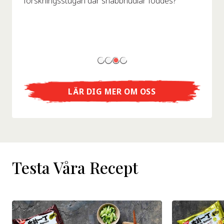
forskningsstugan där snabbnudlar föddes?
LÄR DIG MER OM OSS
Testa Våra Recept