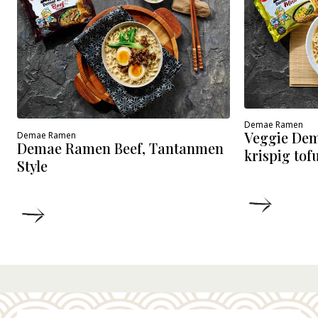
Demae Ramen
Veggie De
Demae Ramen
Demae Ramen Beef, Tantanmen
krispig tof
Style
DETALJ
DETALJER