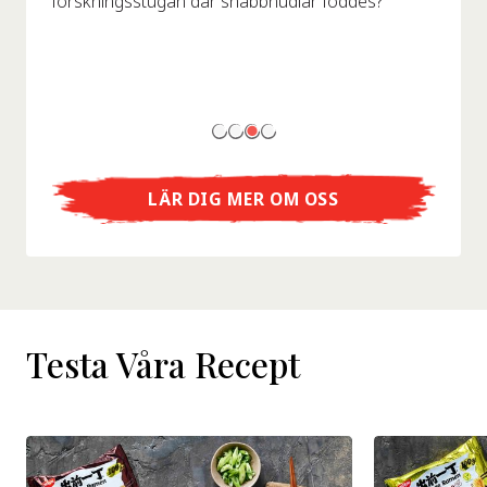
forskningsstugan där snabbnudlar föddes?
LÄR DIG MER OM OSS
Testa Våra Recept