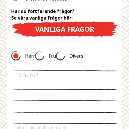
Har du fortfarande frågor?
Se våra vanliga frågor här:
VANLIGA FRÅGOR
Herr
Fru
Divers
Förnamn
*
Efternamn
*
Mejladress
*
Telefonnummer
Vilken produkt gäller det?