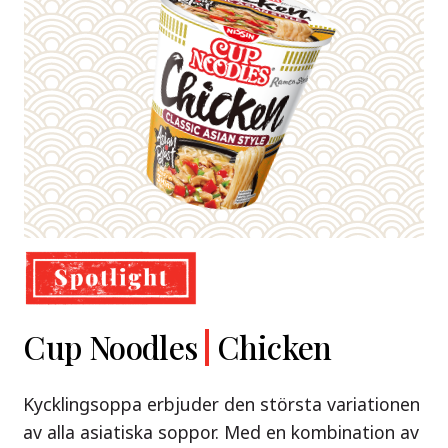
Demae
Cup Noodles
Nissin
Chicken
Beef
Shoyu Yuzu,
Ramen
Ramen
Spicy Miso
Kycklingsoppa erbjuder den största variationen
Premium
& Tonkotsu
av alla asiatiska soppor. Med en kombination av
Nissin Demae Ramen Beef – en söt och syrlig