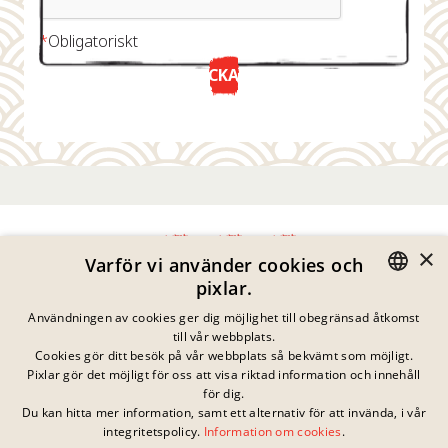
*
Obligatoriskt
SKICKA NU
×
Varför vi använder cookies och
pixlar.
Integritetspolicy
GERMAN
Användningen av cookies ger dig möjlighet till obegränsad åtkomst
Impressum
till vår webbplats.
Juridisk Information
ENGLISH
Cookies gör ditt besök på vår webbplats så bekvämt som möjligt.
Kontakta
Pixlar gör det möjligt för oss att visa riktad information och innehåll
FRENCH
Cookies
för dig.
Vanliga Frågor
Du kan hitta mer information, samt ett alternativ för att invända, i vår
DANISH
Inga pågående
integritetspolicy.
Information om cookies
.
Nedladdningar
tävlingar just nu