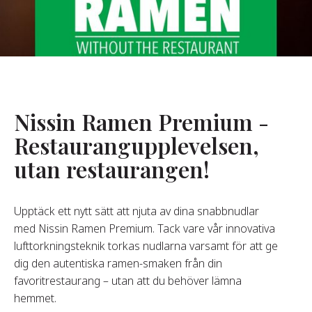
Om Oss
år Grundare
år Historia
agsvärderingar
Nissin Ramen Premium -
Hållbarhet
Restaurangupplevelsen,
utan restaurangen!
Vanliga
Frågor
Upptäck ett nytt sätt att njuta av dina snabbnudlar
med Nissin Ramen Premium. Tack vare vår innovativa
Kontakta
lufttorkningsteknik torkas nudlarna varsamt för att ge
dig den autentiska ramen-smaken från din
favoritrestaurang – utan att du behöver lämna
hemmet.