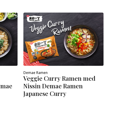
Demae Ram
Classic
tillaga
Ramen 
Demae Ramen
Veggie Curry Ramen med
Demae
Nissin Demae Ramen
Japanese Curry