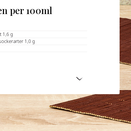
en per 100ml
t 1,6 g
sockerarter 1,0 g