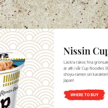
Nissin C
Läckra räkor, fina grönsa
är allt i vår Cup Noodles 
shoyu-ramen sin karakter
Japan!
WHERE TO BUY