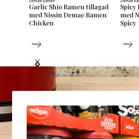
Demae Ramen
Demae R
Garlic Shio Ramen tillagad
Spicy 
med Nissin Demae Ramen
med N
Chicken
Spicy
DETALJER
D