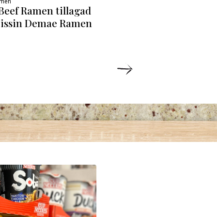
amen
Beef Ramen tillagad
issin Demae Ramen
ETALJER
DETALJER