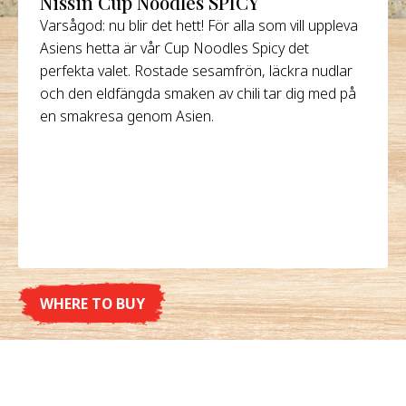
Nissin Cup Noodles SPICY
Varsågod: nu blir det hett! För alla som vill uppleva
Asiens hetta är vår Cup Noodles Spicy det
perfekta valet. Rostade sesamfrön, läckra nudlar
och den eldfängda smaken av chili tar dig med på
en smakresa genom Asien.
WHERE TO BUY
DETALJER