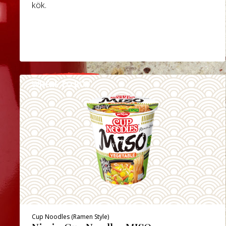
kök.
WHERE TO BUY
DETALJER
Cup Noodles (Ramen Style)