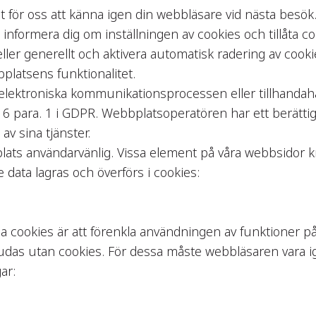
t för oss att känna igen din webbläsare vid nästa besök
nformera dig om inställningen av cookies och tillåta coo
 eller generellt och aktivera automatisk radering av coo
platsens funktionalitet.
lektroniska kommunikationsprocessen eller tillhandahål
6 para. 1 i GDPR. Webbplatsoperatören har ett berättiga
av sina tjänster.
plats användarvänlig. Vissa element på våra webbsidor kr
e data lagras och överförs i cookies:
a cookies är att förenkla användningen av funktioner p
judas utan cookies. För dessa måste webbläsaren vara i
ar: