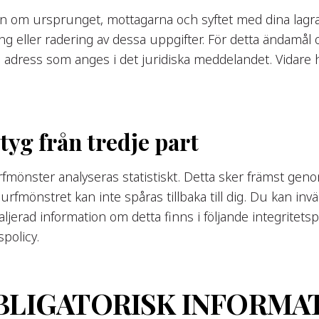
tion om ursprunget, mottagarna och syftet med dina lag
ing eller radering av dessa uppgifter. För detta ändamål 
dress som anges i det juridiska meddelandet. Vidare har
yg från tredje part
rfmönster analyseras statistiskt. Detta sker främst ge
surfmönstret kan inte spåras tillbaka till dig. Du kan in
aljerad information om detta finns i följande integritetsp
policy.
OBLIGATORISK INFORMA