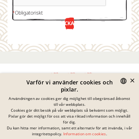
*
Obligatoriskt
SKICKA NU
×
Varför vi använder cookies och
pixlar.
Integritetspolicy
GERMAN
Användningen av cookies ger dig möjlighet till obegränsad åtkomst
Impressum
till vår webbplats.
Juridisk Information
ENGLISH
Cookies gör ditt besök på vår webbplats så bekvämt som möjligt.
Kontakta
Pixlar gör det möjligt för oss att visa riktad information och innehåll
FRENCH
Cookies
för dig.
Vanliga Frågor
Du kan hitta mer information, samt ett alternativ för att invända, i vår
DANISH
Inga pågående
integritetspolicy.
Information om cookies
.
Nedladdningar
tävlingar just nu