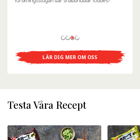
forskningsstugan där snabbnudlar föddes?
LÄR DIG MER OM OSS
Testa Våra Recept