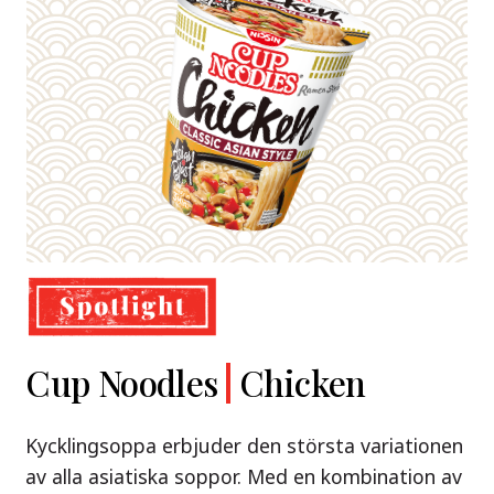
Demae
Cup Noodles
Nissin
Chicken
Beef
Shoyu Yuzu,
Ramen
Ramen
Spicy Miso
Kycklingsoppa erbjuder den största variationen
Premium
& Tonkotsu
av alla asiatiska soppor. Med en kombination av
Nissin Demae Ramen Beef – en söt och syrlig