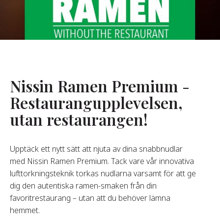
Om Oss
år Grundare
år Historia
agsvärderingar
Nissin Ramen Premium -
Hållbarhet
Restaurangupplevelsen,
utan restaurangen!
Vanliga
Frågor
Upptäck ett nytt sätt att njuta av dina snabbnudlar
med Nissin Ramen Premium. Tack vare vår innovativa
Kontakta
lufttorkningsteknik torkas nudlarna varsamt för att ge
dig den autentiska ramen-smaken från din
favoritrestaurang – utan att du behöver lämna
hemmet.