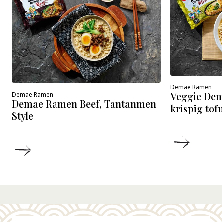
Demae Ramen
Veggie De
Demae Ramen
Demae Ramen Beef, Tantanmen
krispig tof
Style
DETALJ
DETALJER