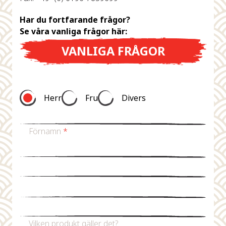
Har du fortfarande frågor?
Se våra vanliga frågor här:
VANLIGA FRÅGOR
Herr
Fru
Divers
Förnamn
*
Efternamn
*
Mejladress
*
Telefonnummer
Vilken produkt gäller det?