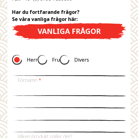
Har du fortfarande frågor?
Se våra vanliga frågor här:
VANLIGA FRÅGOR
Herr
Fru
Divers
Förnamn
*
Efternamn
*
Mejladress
*
Telefonnummer
Vilken produkt gäller det?