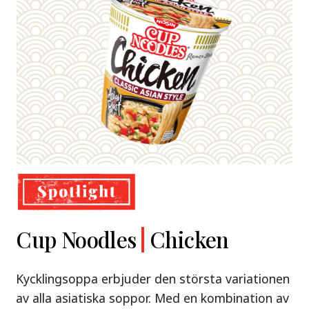
Demae
Cup Noodles
Nissin
Chicken
Beef
Shoyu Yuzu,
Ramen
Ramen
Spicy Miso
Kycklingsoppa erbjuder den största variationen
Premium
& Tonkotsu
av alla asiatiska soppor. Med en kombination av
Nissin Demae Ramen Beef – en söt och syrlig