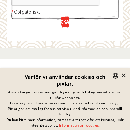
*
Obligatoriskt
SKICKA NU
×
Varför vi använder cookies och
pixlar.
Integritetspolicy
GERMAN
Användningen av cookies ger dig möjlighet till obegränsad åtkomst
Impressum
till vår webbplats.
Juridisk Information
ENGLISH
Cookies gör ditt besök på vår webbplats så bekvämt som möjligt.
Kontakta
Pixlar gör det möjligt för oss att visa riktad information och innehåll
FRENCH
Cookies
för dig.
Vanliga Frågor
Du kan hitta mer information, samt ett alternativ för att invända, i vår
DANISH
Inga pågående
integritetspolicy.
Information om cookies
.
Nedladdningar
tävlingar just nu