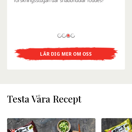
forskningsstugan där snabbnudlar föddes?
LÄR DIG MER OM OSS
Testa Våra Recept