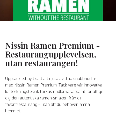
Om Oss
år Grundare
år Historia
agsvärderingar
Nissin Ramen Premium -
Hållbarhet
Restaurangupplevelsen,
utan restaurangen!
Vanliga
Frågor
Upptäck ett nytt sätt att njuta av dina snabbnudlar
med Nissin Ramen Premium. Tack vare vår innovativa
Kontakta
lufttorkningsteknik torkas nudlarna varsamt för att ge
dig den autentiska ramen-smaken från din
favoritrestaurang – utan att du behöver lämna
hemmet.