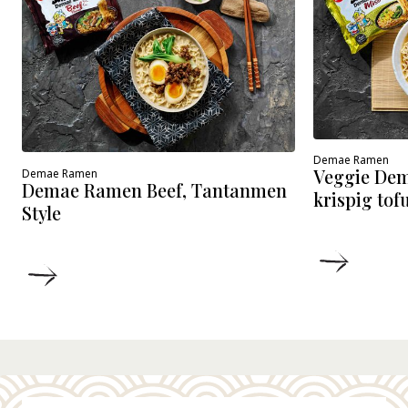
Demae Ramen
Veggie De
Demae Ramen
Demae Ramen Beef, Tantanmen
krispig tof
Style
DETALJ
DETALJER