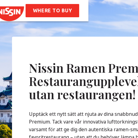
 Ramen
WHERE TO BUY
ept
Oss
retagsvärderingar
Hållbarhet
 Frågor
Nissin Ramen Prem
akta
Restauranguppleve
utan restaurangen!
Upptäck ett nytt sätt att njuta av dina snabbn
Premium. Tack vare vår innovativa lufttorkning
varsamt för att ge dig den autentiska ramen-sm
favoritrestaurang – utan att du behöver lämna