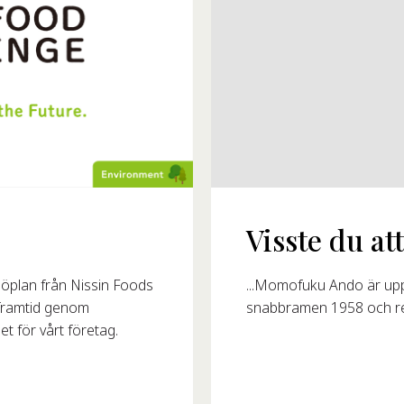
Visste du att.
...Momofuku Ando är up
öplan från Nissin Foods
snabbramen 1958 och revo
r framtid genom
et för vårt företag.