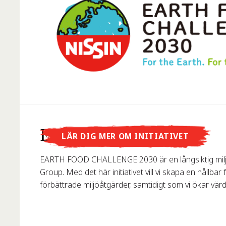
Visste du att...
Earth Food Challenge
LÄR DIG MER OM INITIATIVET
…Nissin Foods GmbH grundades i Tyskland 1993?
EARTH FOOD CHALLENGE 2030 är en långsiktig milj
Group. Med det här initiativet vill vi skapa en hållba
förbättrade miljöåtgärder, samtidigt som vi ökar värd