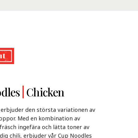
Ramen
dles
Ramen
Chicken
Beef
Shoyu Yuzu,
m
Spicy Miso &
amen Beef – en söt och syrlig
erbjuder den största variationen av
Tonkotsu
m bokstavligen värmer både kropp och
 soppor. Med en kombination av
och syrliga smakerna, förfinade med
fräsch ingefära och lätta toner av
Shoyu Yuzu, Spicy Miso & Tonkotsu!
da ingredienser, är höjdpunkten av
dig chili, erbjuder vår Cup Noodles