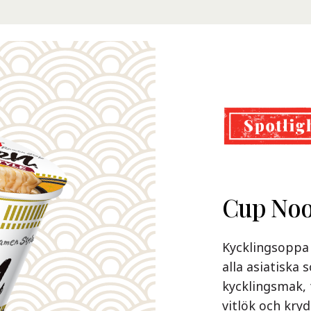
Demae 
Cup Noo
Nissin 
Premiu
Nissin Demae R
Kycklingsoppa 
delikatess so
alla asiatiska
själ. De söta 
kycklingsmak, 
Nu i smakerna 
noggrant utval
vitlök och kryd