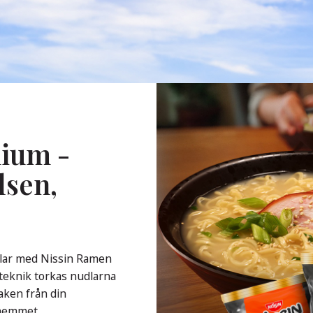
ium -
lsen,
udlar med Nissin Ramen
steknik torkas nudlarna
aken från din
 hemmet.