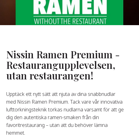
Om Oss
år Grundare
år Historia
agsvärderingar
Nissin Ramen Premium -
Hållbarhet
Restaurangupplevelsen,
utan restaurangen!
Vanliga
Frågor
Upptäck ett nytt sätt att njuta av dina snabbnudlar
med Nissin Ramen Premium. Tack vare vår innovativa
Kontakta
lufttorkningsteknik torkas nudlarna varsamt för att ge
dig den autentiska ramen-smaken från din
favoritrestaurang – utan att du behöver lämna
hemmet.