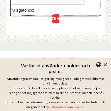
*
Obligatoriskt
SKICKA NU
×
Varför vi använder cookies och
pixlar.
Integritetspolicy
GERMAN
Användningen av cookies ger dig möjlighet till obegränsad åtkomst
Impressum
till vår webbplats.
Juridisk Information
ENGLISH
Cookies gör ditt besök på vår webbplats så bekvämt som möjligt.
Kontakta
Pixlar gör det möjligt för oss att visa riktad information och innehåll
FRENCH
Cookies
för dig.
Vanliga Frågor
Du kan hitta mer information, samt ett alternativ för att invända, i vår
DANISH
Inga pågående
integritetspolicy.
Information om cookies
.
Nedladdningar
tävlingar just nu