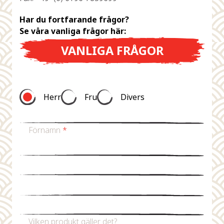
Har du fortfarande frågor?
Se våra vanliga frågor här:
VANLIGA FRÅGOR
Herr
Fru
Divers
Förnamn
*
Efternamn
*
Mejladress
*
Telefonnummer
Vilken produkt gäller det?