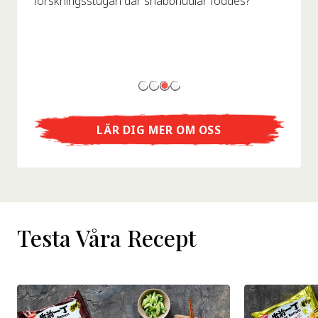
forskningsstugan där snabbnudlar föddes?
LÄR DIG MER OM OSS
Testa Våra Recept