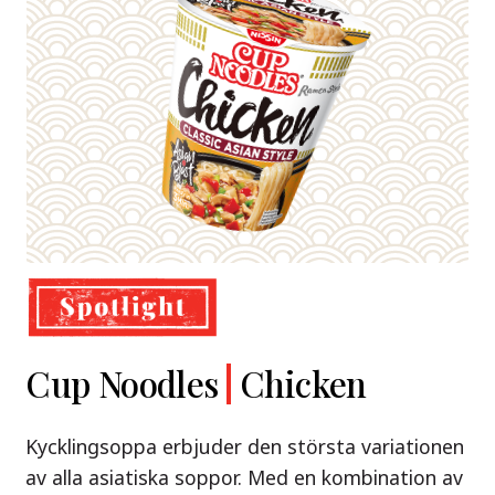
Demae
Cup Noodles
Nissin
Chicken
Beef
Shoyu Yuzu,
Ramen
Ramen
Spicy Miso
Kycklingsoppa erbjuder den största variationen
Premium
& Tonkotsu
av alla asiatiska soppor. Med en kombination av
Nissin Demae Ramen Beef – en söt och syrlig