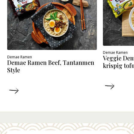
Demae Ramen
Veggie De
Demae Ramen
Demae Ramen Beef, Tantanmen
krispig tof
Style
DETALJ
DETALJER