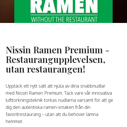
Om Oss
år Grundare
år Historia
agsvärderingar
Nissin Ramen Premium -
Hållbarhet
Restaurangupplevelsen,
utan restaurangen!
Vanliga
Frågor
Upptäck ett nytt sätt att njuta av dina snabbnudlar
med Nissin Ramen Premium. Tack vare vår innovativa
Kontakta
lufttorkningsteknik torkas nudlarna varsamt för att ge
dig den autentiska ramen-smaken från din
favoritrestaurang – utan att du behöver lämna
hemmet.