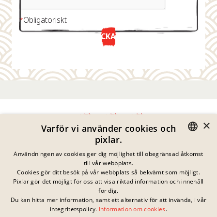
*
Obligatoriskt
SKICKA NU
×
Varför vi använder cookies och
pixlar.
Integritetspolicy
GERMAN
Användningen av cookies ger dig möjlighet till obegränsad åtkomst
Impressum
till vår webbplats.
Juridisk Information
ENGLISH
Cookies gör ditt besök på vår webbplats så bekvämt som möjligt.
Kontakta
Pixlar gör det möjligt för oss att visa riktad information och innehåll
FRENCH
Cookies
för dig.
Vanliga Frågor
Du kan hitta mer information, samt ett alternativ för att invända, i vår
DANISH
Inga pågående
integritetspolicy.
Information om cookies
.
Nedladdningar
tävlingar just nu