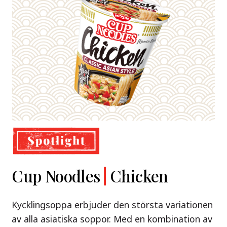
Demae
Cup Noodles
Nissin
Chicken
Beef
Shoyu Yuzu,
Ramen
Ramen
Spicy Miso
Kycklingsoppa erbjuder den största variationen
Premium
& Tonkotsu
av alla asiatiska soppor. Med en kombination av
Nissin Demae Ramen Beef – en söt och syrlig