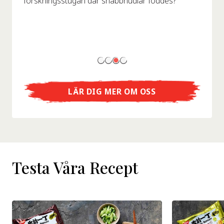
forskningsstugan där snabbnudlar föddes?
LÄR DIG MER OM OSS
Testa Våra Recept