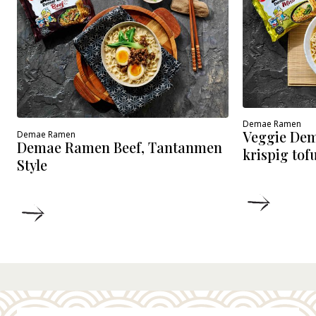
Demae Ramen
Veggie De
Demae Ramen
Demae Ramen Beef, Tantanmen
krispig tof
Style
DETALJ
DETALJER