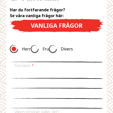
Har du fortfarande frågor?
Se våra vanliga frågor här:
VANLIGA FRÅGOR
Herr
Fru
Divers
Förnamn
*
Efternamn
*
Mejladress
*
Telefonnummer
Vilken produkt gäller det?